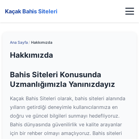
Kaçak Bahis Siteleri
Ana Sayfa
/
Hakkımızda
Hakkımızda
Bahis Siteleri Konusunda
Uzmanlığımızla Yanınızdayız
Kaçak Bahis Siteleri olarak, bahis siteleri alanında
yılların getirdiği deneyimle kullanıcılarımıza en
doğru ve güncel bilgileri sunmayı hedefliyoruz.
Bahis dünyasında güvenilirlik ve kalite arayanlar
için bir rehber olmayı amaçlıyoruz. Bahis siteleri