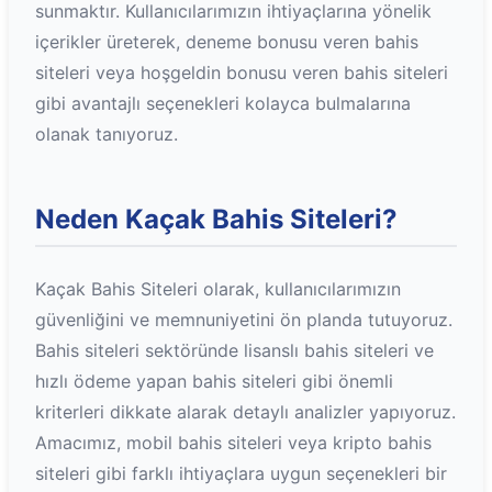
sunmaktır. Kullanıcılarımızın ihtiyaçlarına yönelik
içerikler üreterek, deneme bonusu veren bahis
siteleri veya hoşgeldin bonusu veren bahis siteleri
gibi avantajlı seçenekleri kolayca bulmalarına
olanak tanıyoruz.
Neden Kaçak Bahis Siteleri?
Kaçak Bahis Siteleri olarak, kullanıcılarımızın
güvenliğini ve memnuniyetini ön planda tutuyoruz.
Bahis siteleri sektöründe lisanslı bahis siteleri ve
hızlı ödeme yapan bahis siteleri gibi önemli
kriterleri dikkate alarak detaylı analizler yapıyoruz.
Amacımız, mobil bahis siteleri veya kripto bahis
siteleri gibi farklı ihtiyaçlara uygun seçenekleri bir